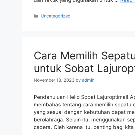
dan taktik yang digunakan untuk …
Read 
Categories
Uncategorized
Cara Memilih Sepat
untuk Sobat Lajurop
November 18, 2023
by
admin
Pendahuluan Hello Sobat Lajuroptimal! Ap
membahas tentang cara memilih sepatu ol
yang sesuai dengan kebutuhan dapat me
berolahraga. Selain itu, menggunakan se
cedera. Oleh karena itu, penting bagi kit