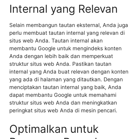
Internal yang Relevan
Selain membangun tautan eksternal, Anda juga
perlu membuat tautan internal yang relevan di
situs web Anda. Tautan internal akan
membantu Google untuk mengindeks konten
Anda dengan lebih baik dan memperkuat
struktur situs web Anda. Pastikan tautan
internal yang Anda buat relevan dengan konten
yang ada di halaman yang ditautkan. Dengan
menciptakan tautan internal yang baik, Anda
dapat membantu Google untuk memahami
struktur situs web Anda dan meningkatkan
peringkat situs web Anda di mesin pencari.
Optimalkan untuk