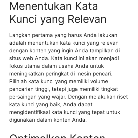
Menentukan Kata
Kunci yang Relevan
Langkah pertama yang harus Anda lakukan
adalah menentukan kata kunci yang relevan
dengan konten yang ingin Anda tampilkan di
situs web Anda. Kata kunci ini akan menjadi
fokus utama dalam usaha Anda untuk
meningkatkan peringkat di mesin pencari.
Pilihlah kata kunci yang memiliki volume
pencarian tinggi, tetapi juga memiliki tingkat
persaingan yang wajar. Dengan melakukan riset
kata kunci yang baik, Anda dapat
mengidentifikasi kata kunci yang tepat untuk
digunakan dalam konten Anda.