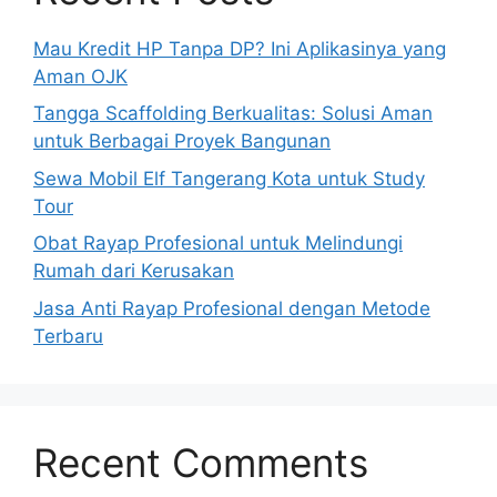
Mau Kredit HP Tanpa DP? Ini Aplikasinya yang
Aman OJK
Tangga Scaffolding Berkualitas: Solusi Aman
untuk Berbagai Proyek Bangunan
Sewa Mobil Elf Tangerang Kota untuk Study
Tour
Obat Rayap Profesional untuk Melindungi
Rumah dari Kerusakan
Jasa Anti Rayap Profesional dengan Metode
Terbaru
Recent Comments