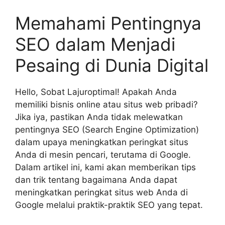
Memahami Pentingnya
SEO dalam Menjadi
Pesaing di Dunia Digital
Hello, Sobat Lajuroptimal! Apakah Anda
memiliki bisnis online atau situs web pribadi?
Jika iya, pastikan Anda tidak melewatkan
pentingnya SEO (Search Engine Optimization)
dalam upaya meningkatkan peringkat situs
Anda di mesin pencari, terutama di Google.
Dalam artikel ini, kami akan memberikan tips
dan trik tentang bagaimana Anda dapat
meningkatkan peringkat situs web Anda di
Google melalui praktik-praktik SEO yang tepat.