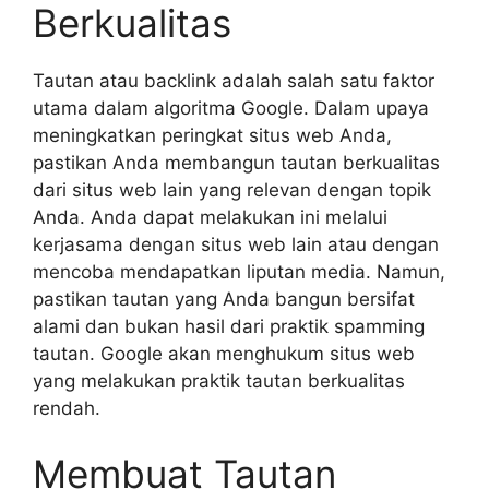
Berkualitas
Tautan atau backlink adalah salah satu faktor
utama dalam algoritma Google. Dalam upaya
meningkatkan peringkat situs web Anda,
pastikan Anda membangun tautan berkualitas
dari situs web lain yang relevan dengan topik
Anda. Anda dapat melakukan ini melalui
kerjasama dengan situs web lain atau dengan
mencoba mendapatkan liputan media. Namun,
pastikan tautan yang Anda bangun bersifat
alami dan bukan hasil dari praktik spamming
tautan. Google akan menghukum situs web
yang melakukan praktik tautan berkualitas
rendah.
Membuat Tautan