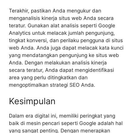
Terakhir, pastikan Anda mengukur dan
menganalisis kinerja situs web Anda secara
teratur. Gunakan alat analisis seperti Google
Analytics untuk melacak jumlah pengunjung,
tingkat konversi, dan perilaku pengguna di situs
web Anda. Anda juga dapat melacak kata kunci
yang mendatangkan pengunjung ke situs web
Anda. Dengan melakukan analisis kinerja
secara teratur, Anda dapat mengidentifikasi
area yang perlu ditingkatkan dan
mengoptimalkan strategi SEO Anda.
Kesimpulan
Dalam era digital ini, memiliki peringkat yang
baik di mesin pencari seperti Google adalah hal
yang sangat penting. Dengan menerapkan