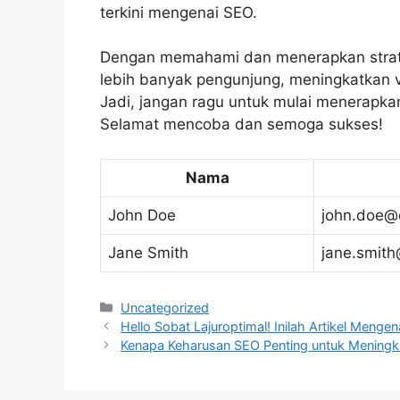
terkini mengenai SEO.
Dengan memahami dan menerapkan strat
lebih banyak pengunjung, meningkatkan vi
Jadi, jangan ragu untuk mulai menerapkan s
Selamat mencoba dan semoga sukses!
Nama
John Doe
john.doe@
Jane Smith
jane.smit
Categories
Uncategorized
Hello Sobat Lajuroptimal! Inilah Artikel Menge
Kenapa Keharusan SEO Penting untuk Meningka