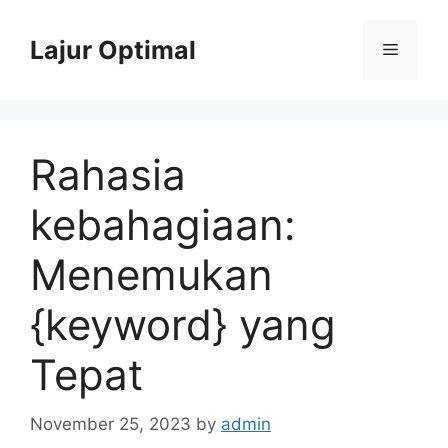
Skip
to
Lajur Optimal
Menu
content
Rahasia
kebahagiaan:
Menemukan
{keyword} yang
Tepat
November 25, 2023
by
admin