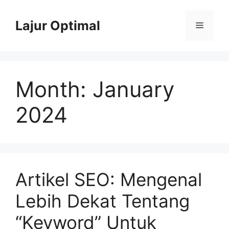
Skip
to
Lajur Optimal
Menu
content
Month:
January
2024
Artikel SEO: Mengenal
Lebih Dekat Tentang
“Keyword” Untuk