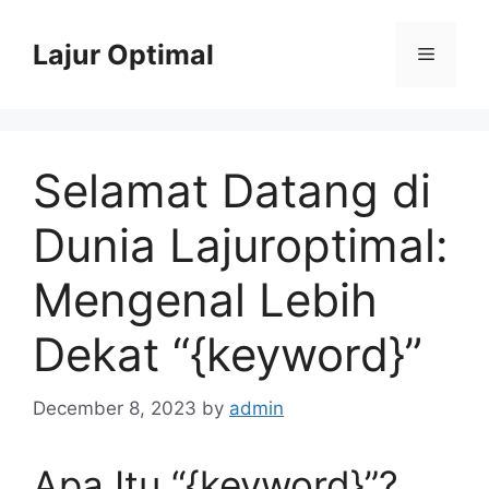
Skip
to
Lajur Optimal
Menu
content
Selamat Datang di
Dunia Lajuroptimal:
Mengenal Lebih
Dekat “{keyword}”
December 8, 2023
by
admin
Apa Itu “{keyword}”?