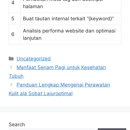
4
halaman
5
Buat tautan internal terkait “{keyword}”
Analisis performa website dan optimasi
6
lanjutan
Categories
Uncategorized
Manfaat Senam Pagi untuk Kesehatan
Tubuh
Panduan Lengkap Mengenai Perawatan
Kulit ala Sobat Lajuroptimal
Search