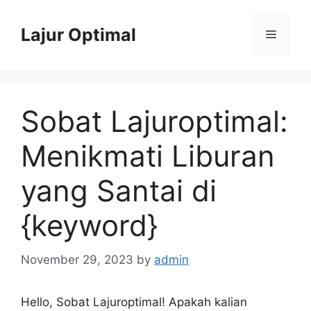
Skip
to
Lajur Optimal
Menu
content
Sobat Lajuroptimal:
Menikmati Liburan
yang Santai di
{keyword}
November 29, 2023
by
admin
Hello, Sobat Lajuroptimal! Apakah kalian