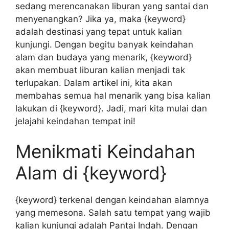
sedang merencanakan liburan yang santai dan
menyenangkan? Jika ya, maka {keyword}
adalah destinasi yang tepat untuk kalian
kunjungi. Dengan begitu banyak keindahan
alam dan budaya yang menarik, {keyword}
akan membuat liburan kalian menjadi tak
terlupakan. Dalam artikel ini, kita akan
membahas semua hal menarik yang bisa kalian
lakukan di {keyword}. Jadi, mari kita mulai dan
jelajahi keindahan tempat ini!
Menikmati Keindahan
Alam di {keyword}
{keyword} terkenal dengan keindahan alamnya
yang memesona. Salah satu tempat yang wajib
kalian kunjungi adalah Pantai Indah. Dengan