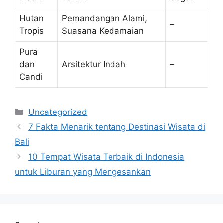
Hutan
Pemandangan Alami,
–
Tropis
Suasana Kedamaian
Pura
dan
Arsitektur Indah
–
Candi
Categories
Uncategorized
7 Fakta Menarik tentang Destinasi Wisata di
Bali
10 Tempat Wisata Terbaik di Indonesia
untuk Liburan yang Mengesankan