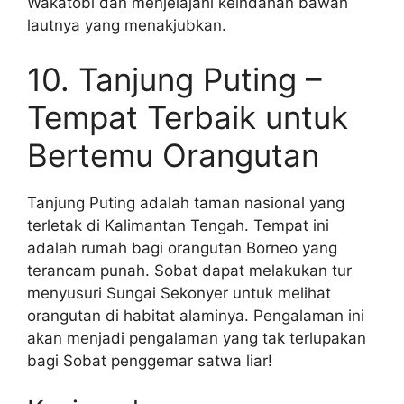
Wakatobi dan menjelajahi keindahan bawah
lautnya yang menakjubkan.
10. Tanjung Puting –
Tempat Terbaik untuk
Bertemu Orangutan
Tanjung Puting adalah taman nasional yang
terletak di Kalimantan Tengah. Tempat ini
adalah rumah bagi orangutan Borneo yang
terancam punah. Sobat dapat melakukan tur
menyusuri Sungai Sekonyer untuk melihat
orangutan di habitat alaminya. Pengalaman ini
akan menjadi pengalaman yang tak terlupakan
bagi Sobat penggemar satwa liar!