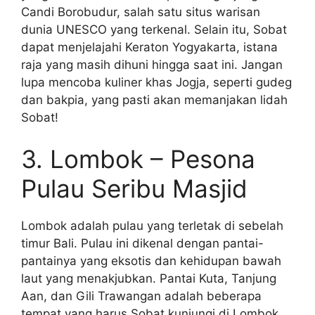
Candi Borobudur, salah satu situs warisan
dunia UNESCO yang terkenal. Selain itu, Sobat
dapat menjelajahi Keraton Yogyakarta, istana
raja yang masih dihuni hingga saat ini. Jangan
lupa mencoba kuliner khas Jogja, seperti gudeg
dan bakpia, yang pasti akan memanjakan lidah
Sobat!
3. Lombok – Pesona
Pulau Seribu Masjid
Lombok adalah pulau yang terletak di sebelah
timur Bali. Pulau ini dikenal dengan pantai-
pantainya yang eksotis dan kehidupan bawah
laut yang menakjubkan. Pantai Kuta, Tanjung
Aan, dan Gili Trawangan adalah beberapa
tempat yang harus Sobat kunjungi di Lombok.