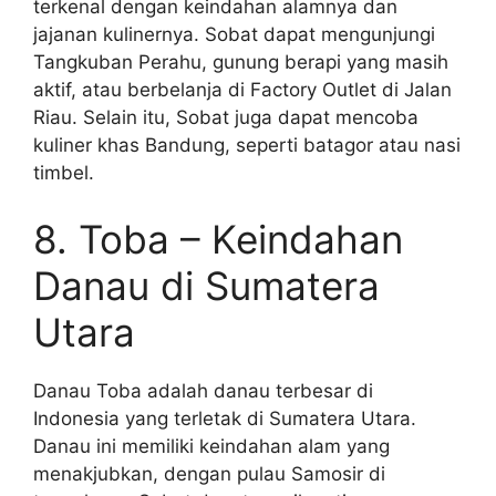
terkenal dengan keindahan alamnya dan
jajanan kulinernya. Sobat dapat mengunjungi
Tangkuban Perahu, gunung berapi yang masih
aktif, atau berbelanja di Factory Outlet di Jalan
Riau. Selain itu, Sobat juga dapat mencoba
kuliner khas Bandung, seperti batagor atau nasi
timbel.
8. Toba – Keindahan
Danau di Sumatera
Utara
Danau Toba adalah danau terbesar di
Indonesia yang terletak di Sumatera Utara.
Danau ini memiliki keindahan alam yang
menakjubkan, dengan pulau Samosir di