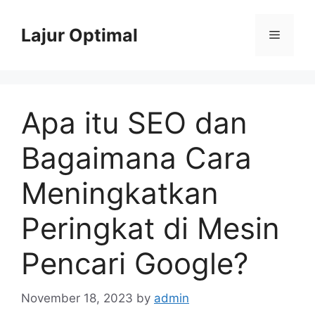
Skip
to
Lajur Optimal
Menu
content
Apa itu SEO dan
Bagaimana Cara
Meningkatkan
Peringkat di Mesin
Pencari Google?
November 18, 2023
by
admin