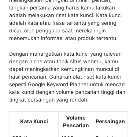
meningkatkan peringkat di mesin pencari,
langkah pertama yang harus kamu lakukan
adalah melakukan riset kata kunci. Kata kunci
adalah kata atau frasa tertentu yang sering
dicari oleh pengguna saat mereka ingin
menemukan informasi atau produk tertentu.
Dengan menargetkan kata kunci yang relevan
dengan niche atau topik situs webmu, kamu
dapat meningkatkan kemungkinan muncul di
hasil pencarian. Gunakan alat riset kata kunci
seperti Google Keyword Planner untuk mencari
kata kunci dengan volume pencarian tinggi dan
tingkat persaingan yang rendah.
Volume
Kata Kunci
Persaingan
Pencarian