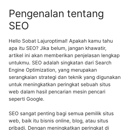
Pengenalan tentang
SEO
Hello Sobat Lajuroptimal! Apakah kamu tahu
apa itu SEO? Jika belum, jangan khawatir,
artikel ini akan memberikan penjelasan lengkap
untukmu. SEO adalah singkatan dari Search
Engine Optimization, yang merupakan
serangkaian strategi dan teknik yang digunakan
untuk meningkatkan peringkat sebuah situs
web dalam hasil pencarian mesin pencari
seperti Google.
SEO sangat penting bagi semua pemilik situs
web, baik itu bisnis online, blog, atau situs
pribadi. Dengan meningkatkan peringkat di