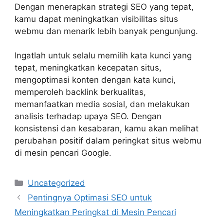
Dengan menerapkan strategi SEO yang tepat,
kamu dapat meningkatkan visibilitas situs
webmu dan menarik lebih banyak pengunjung.
Ingatlah untuk selalu memilih kata kunci yang
tepat, meningkatkan kecepatan situs,
mengoptimasi konten dengan kata kunci,
memperoleh backlink berkualitas,
memanfaatkan media sosial, dan melakukan
analisis terhadap upaya SEO. Dengan
konsistensi dan kesabaran, kamu akan melihat
perubahan positif dalam peringkat situs webmu
di mesin pencari Google.
Categories
Uncategorized
Pentingnya Optimasi SEO untuk
Meningkatkan Peringkat di Mesin Pencari