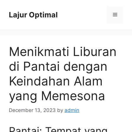
Skip
to
Lajur Optimal
Menu
content
Menikmati Liburan
di Pantai dengan
Keindahan Alam
yang Memesona
December 13, 2023
by
admin
Pantai: Tempat yang