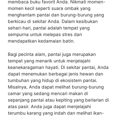
membaca buku favorit Anda. Nikmati momen-
momen kecil seperti suara ombak yang
menghantam pantai dan burung-burung yang
berkicau di sekitar Anda. Dalam kesibukan
sehari-hari, pantai adalah tempat yang
sempurna untuk melepas stres dan
mendapatkan kedamaian batin.
Bagi pecinta alam, pantai juga merupakan
tempat yang menarik untuk menjelajahi
keanekaragaman hayati. Di sekitar pantai, Anda
dapat menemukan berbagai jenis hewan dan
tumbuhan yang hidup di ekosistem pantai.
Misalnya, Anda dapat melihat burung-burung
camar yang sedang mencari makan di
sepanjang pantai atau kepiting yang berlarian di
atas pasir. Anda juga dapat menjelajahi
terumbu karang yang indah dan melihat ikan-