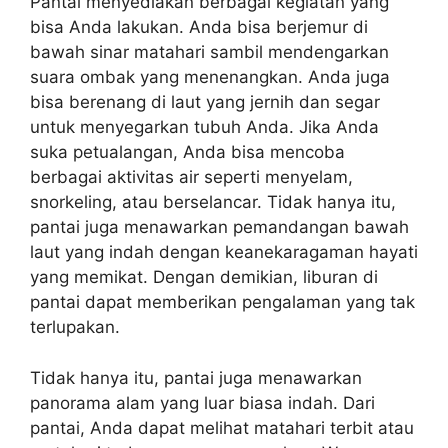
Pantai menyediakan berbagai kegiatan yang
bisa Anda lakukan. Anda bisa berjemur di
bawah sinar matahari sambil mendengarkan
suara ombak yang menenangkan. Anda juga
bisa berenang di laut yang jernih dan segar
untuk menyegarkan tubuh Anda. Jika Anda
suka petualangan, Anda bisa mencoba
berbagai aktivitas air seperti menyelam,
snorkeling, atau berselancar. Tidak hanya itu,
pantai juga menawarkan pemandangan bawah
laut yang indah dengan keanekaragaman hayati
yang memikat. Dengan demikian, liburan di
pantai dapat memberikan pengalaman yang tak
terlupakan.
Tidak hanya itu, pantai juga menawarkan
panorama alam yang luar biasa indah. Dari
pantai, Anda dapat melihat matahari terbit atau