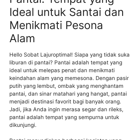
Ideal untuk Santai dan
Menikmati Pesona
Alam
Hello Sobat Lajuroptimal! Siapa yang tidak suka
liburan di pantai? Pantai adalah tempat yang
ideal untuk melepas penat dan menikmati
keindahan alam yang memesona. Dengan pasir
putih yang lembut, ombak yang menghantam
pantai, dan sinar matahari yang hangat, pantai
menjadi destinasi favorit bagi banyak orang.
Jadi, jika Anda ingin merasa segar dan rileks,
pantai adalah tempat yang sempurna untuk
dikunjungi.