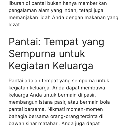
liburan di pantai bukan hanya memberikan
pengalaman alam yang indah, tetapi juga
memanjakan lidah Anda dengan makanan yang
lezat.
Pantai: Tempat yang
Sempurna untuk
Kegiatan Keluarga
Pantai adalah tempat yang sempurna untuk
kegiatan keluarga. Anda dapat membawa
keluarga Anda untuk bermain di pasir,
membangun istana pasir, atau bermain bola
pantai bersama. Nikmati momen-momen
bahagia bersama orang-orang tercinta di
bawah sinar matahari. Anda juga dapat