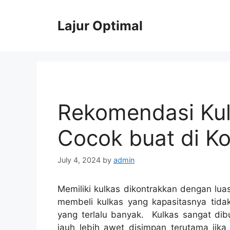
Skip
to
Lajur Optimal
content
Rekomendasi Kul
Cocok buat di K
July 4, 2024
by
admin
Memiliki kulkas dikontrakkan dengan luas
membeli kulkas yang kapasitasnya tida
yang terlalu banyak. Kulkas sangat d
jauh lebih awet disimpan terutama jika