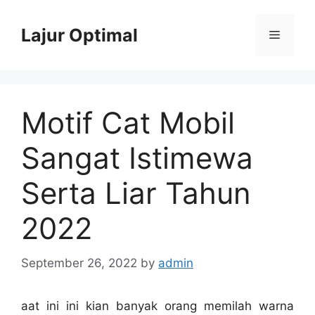
Skip
to
Lajur Optimal
Menu
content
Motif Cat Mobil
Sangat Istimewa
Serta Liar Tahun
2022
September 26, 2022
by
admin
aat ini ini kian banyak orang memilah warna