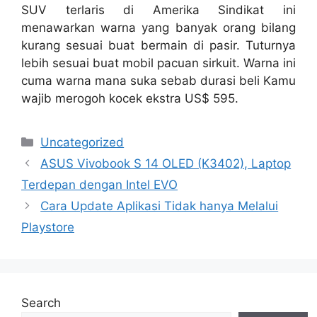
SUV terlaris di Amerika Sindikat ini
menawarkan warna yang banyak orang bilang
kurang sesuai buat bermain di pasir. Tuturnya
lebih sesuai buat mobil pacuan sirkuit. Warna ini
cuma warna mana suka sebab durasi beli Kamu
wajib merogoh kocek ekstra US$ 595.
Categories
Uncategorized
ASUS Vivobook S 14 OLED (K3402), Laptop
Terdepan dengan Intel EVO
Cara Update Aplikasi Tidak hanya Melalui
Playstore
Search