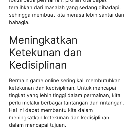
teralihkan dari masalah yang sedang dihadapi,
sehingga membuat kita merasa lebih santai dan
bahagia.
Meningkatkan
Ketekunan dan
Kedisiplinan
Bermain game online sering kali membutuhkan
ketekunan dan kedisiplinan. Untuk mencapai
tingkat yang lebih tinggi dalam permainan, kita
perlu melalui berbagai tantangan dan rintangan.
Hal ini dapat membantu kita dalam
meningkatkan ketekunan dan kedisiplinan
dalam mencapai tujuan.