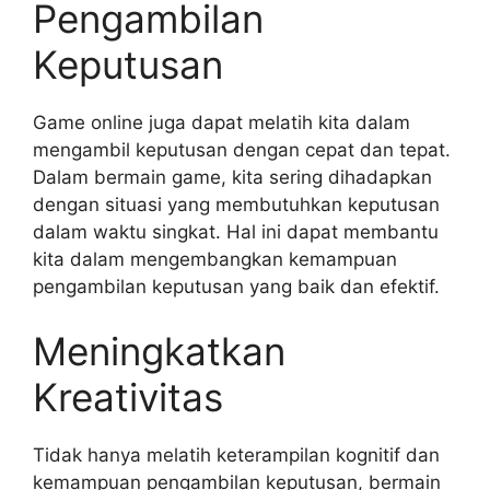
Pengambilan
Keputusan
Game online juga dapat melatih kita dalam
mengambil keputusan dengan cepat dan tepat.
Dalam bermain game, kita sering dihadapkan
dengan situasi yang membutuhkan keputusan
dalam waktu singkat. Hal ini dapat membantu
kita dalam mengembangkan kemampuan
pengambilan keputusan yang baik dan efektif.
Meningkatkan
Kreativitas
Tidak hanya melatih keterampilan kognitif dan
kemampuan pengambilan keputusan, bermain