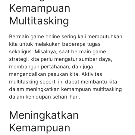
Kemampuan
Multitasking
Bermain game online sering kali membutuhkan
kita untuk melakukan beberapa tugas
sekaligus. Misalnya, saat bermain game
strategi, kita perlu mengatur sumber daya,
membangun pertahanan, dan juga
mengendalikan pasukan kita. Aktivitas
multitasking seperti ini dapat membantu kita
dalam meningkatkan kemampuan multitasking
dalam kehidupan sehari-hari.
Meningkatkan
Kemampuan