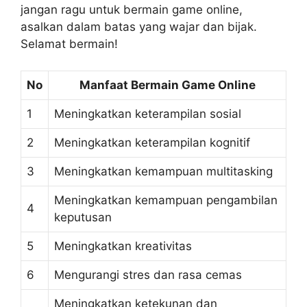
jangan ragu untuk bermain game online,
asalkan dalam batas yang wajar dan bijak.
Selamat bermain!
No
Manfaat Bermain Game Online
1
Meningkatkan keterampilan sosial
2
Meningkatkan keterampilan kognitif
3
Meningkatkan kemampuan multitasking
Meningkatkan kemampuan pengambilan
4
keputusan
5
Meningkatkan kreativitas
6
Mengurangi stres dan rasa cemas
Meningkatkan ketekunan dan