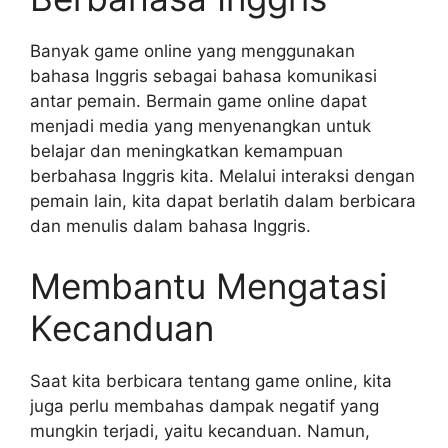
Banyak game online yang menggunakan
bahasa Inggris sebagai bahasa komunikasi
antar pemain. Bermain game online dapat
menjadi media yang menyenangkan untuk
belajar dan meningkatkan kemampuan
berbahasa Inggris kita. Melalui interaksi dengan
pemain lain, kita dapat berlatih dalam berbicara
dan menulis dalam bahasa Inggris.
Membantu Mengatasi
Kecanduan
Saat kita berbicara tentang game online, kita
juga perlu membahas dampak negatif yang
mungkin terjadi, yaitu kecanduan. Namun,