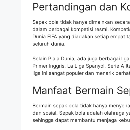
Pertandingan dan K
Sepak bola tidak hanya dimainkan secara 
dalam berbagai kompetisi resmi. Kompetis
Dunia FIFA yang diadakan setiap empat ta
seluruh dunia.
Selain Piala Dunia, ada juga berbagai lig
Primer Inggris, La Liga Spanyol, Serie A I
liga ini sangat populer dan menarik perha
Manfaat Bermain Se
Bermain sepak bola tidak hanya menyenan
dan sosial. Sepak bola adalah olahraga 
sehingga dapat membantu menjaga kebug