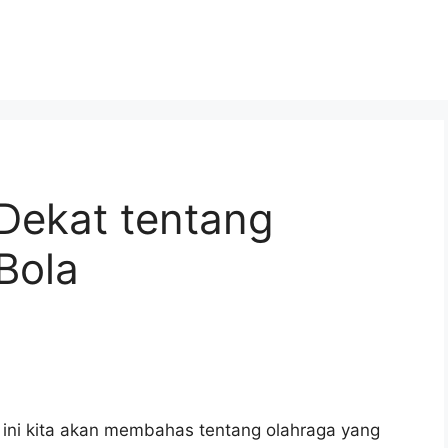
Dekat tentang
Bola
i ini kita akan membahas tentang olahraga yang