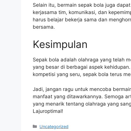
Selain itu, bermain sepak bola juga dapat
kerjasama tim, komunikasi, dan kepemimp
harus belajar bekerja sama dan menghor
bersama.
Kesimpulan
Sepak bola adalah olahraga yang telah m
yang besar di berbagai aspek kehidupan.
kompetisi yang seru, sepak bola terus me
Jadi, jangan ragu untuk mencoba bermai
manfaat yang ditawarkannya. Semoga arti
yang menarik tentang olahraga yang sang
Lajuroptimal!
Categories
Uncategorized