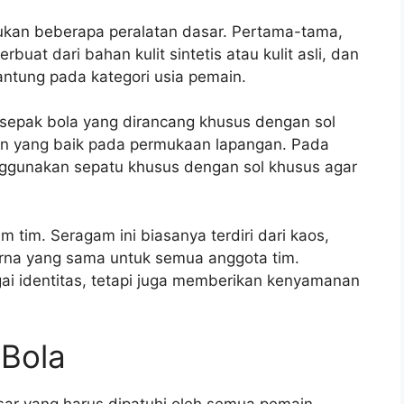
kan beberapa peralatan dasar. Pertama-tama,
uat dari bahan kulit sintetis atau kulit asli, dan
ntung pada kategori usia pemain.
 sepak bola yang dirancang khusus dengan sol
n yang baik pada permukaan lapangan. Pada
ggunakan sepatu khusus dengan sol khusus agar
tim. Seragam ini biasanya terdiri dari kaos,
rna yang sama untuk semua anggota tim.
ai identitas, tetapi juga memberikan kenyamanan
 Bola