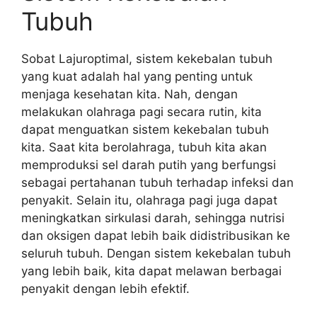
Tubuh
Sobat Lajuroptimal, sistem kekebalan tubuh
yang kuat adalah hal yang penting untuk
menjaga kesehatan kita. Nah, dengan
melakukan olahraga pagi secara rutin, kita
dapat menguatkan sistem kekebalan tubuh
kita. Saat kita berolahraga, tubuh kita akan
memproduksi sel darah putih yang berfungsi
sebagai pertahanan tubuh terhadap infeksi dan
penyakit. Selain itu, olahraga pagi juga dapat
meningkatkan sirkulasi darah, sehingga nutrisi
dan oksigen dapat lebih baik didistribusikan ke
seluruh tubuh. Dengan sistem kekebalan tubuh
yang lebih baik, kita dapat melawan berbagai
penyakit dengan lebih efektif.