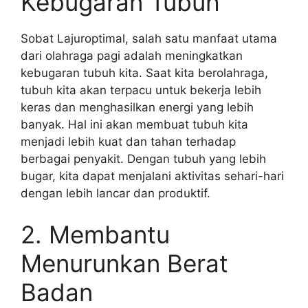
Kebugaran Tubuh
Sobat Lajuroptimal, salah satu manfaat utama
dari olahraga pagi adalah meningkatkan
kebugaran tubuh kita. Saat kita berolahraga,
tubuh kita akan terpacu untuk bekerja lebih
keras dan menghasilkan energi yang lebih
banyak. Hal ini akan membuat tubuh kita
menjadi lebih kuat dan tahan terhadap
berbagai penyakit. Dengan tubuh yang lebih
bugar, kita dapat menjalani aktivitas sehari-hari
dengan lebih lancar dan produktif.
2. Membantu
Menurunkan Berat
Badan