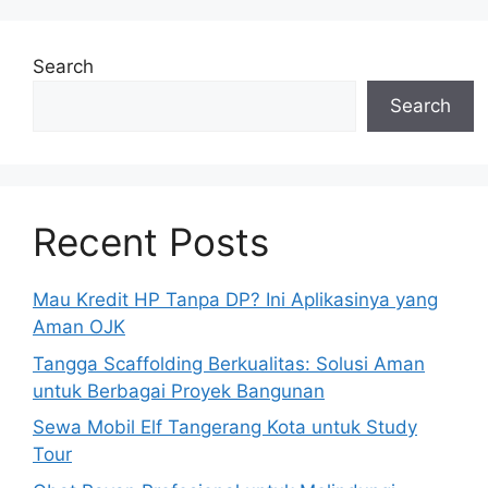
Search
Search
Recent Posts
Mau Kredit HP Tanpa DP? Ini Aplikasinya yang
Aman OJK
Tangga Scaffolding Berkualitas: Solusi Aman
untuk Berbagai Proyek Bangunan
Sewa Mobil Elf Tangerang Kota untuk Study
Tour