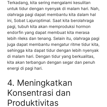
Terkadang, kita sering mengalami kesulitan
untuk tidur dengan nyenyak di malam hari. Nah,
olahraga pagi dapat membantu kita dalam hal
ini, Sobat Lajuroptimal. Saat kita berolahraga
pagi, tubuh kita akan memproduksi hormon
endorfin yang dapat membuat kita merasa
lebih rileks dan tenang. Selain itu, olahraga pagi
juga dapat membantu mengatur ritme tidur kita,
sehingga kita dapat tidur dengan lebih nyenyak
di malam hari. Dengan tidur yang berkualitas,
kita akan terbangun dengan segar dan penuh
energi di pagi hari.
4. Meningkatkan
Konsentrasi dan
Produktivitas