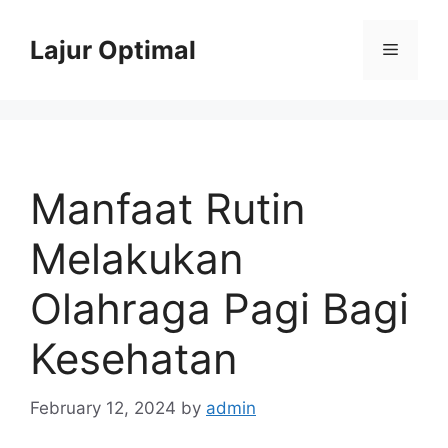
Skip
to
Lajur Optimal
Menu
content
Manfaat Rutin
Melakukan
Olahraga Pagi Bagi
Kesehatan
February 12, 2024
by
admin