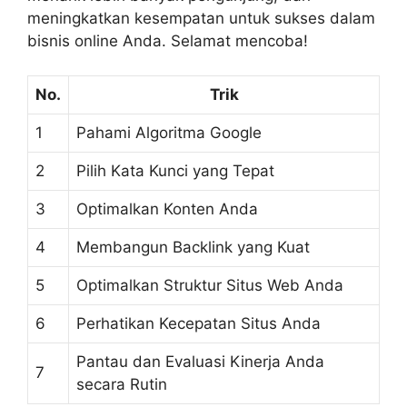
meningkatkan kesempatan untuk sukses dalam
bisnis online Anda. Selamat mencoba!
No.
Trik
1
Pahami Algoritma Google
2
Pilih Kata Kunci yang Tepat
3
Optimalkan Konten Anda
4
Membangun Backlink yang Kuat
5
Optimalkan Struktur Situs Web Anda
6
Perhatikan Kecepatan Situs Anda
Pantau dan Evaluasi Kinerja Anda
7
secara Rutin