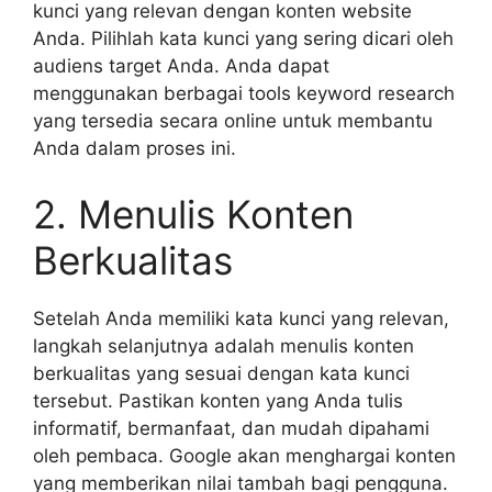
kunci yang relevan dengan konten website
Anda. Pilihlah kata kunci yang sering dicari oleh
audiens target Anda. Anda dapat
menggunakan berbagai tools keyword research
yang tersedia secara online untuk membantu
Anda dalam proses ini.
2. Menulis Konten
Berkualitas
Setelah Anda memiliki kata kunci yang relevan,
langkah selanjutnya adalah menulis konten
berkualitas yang sesuai dengan kata kunci
tersebut. Pastikan konten yang Anda tulis
informatif, bermanfaat, dan mudah dipahami
oleh pembaca. Google akan menghargai konten
yang memberikan nilai tambah bagi pengguna.