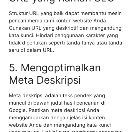
Struktur URL yang baik dapat membantu mesin
pencari memahami konten website Anda.
Gunakan URL yang deskriptif dan mengandung
kata kunci. Hindari penggunaan karakter yang
tidak diperlukan seperti tanda tanya atau tanda
seru di dalam URL.
5. Mengoptimalkan
Meta Deskripsi
Meta deskripsi adalah teks pendek yang
muncul di bawah judul hasil pencarian di
Google. Pastikan meta deskripsi Anda
menggambarkan dengan jelas isi konten
website Anda dan mengandung kata kunci