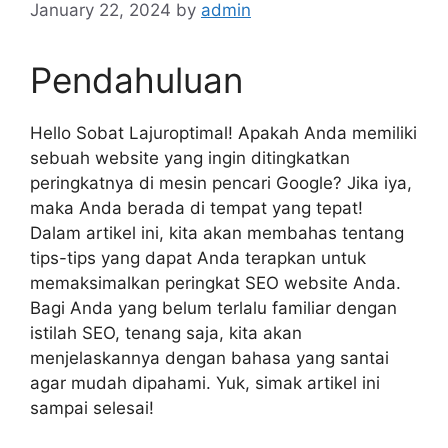
January 22, 2024
by
admin
Pendahuluan
Hello Sobat Lajuroptimal! Apakah Anda memiliki
sebuah website yang ingin ditingkatkan
peringkatnya di mesin pencari Google? Jika iya,
maka Anda berada di tempat yang tepat!
Dalam artikel ini, kita akan membahas tentang
tips-tips yang dapat Anda terapkan untuk
memaksimalkan peringkat SEO website Anda.
Bagi Anda yang belum terlalu familiar dengan
istilah SEO, tenang saja, kita akan
menjelaskannya dengan bahasa yang santai
agar mudah dipahami. Yuk, simak artikel ini
sampai selesai!