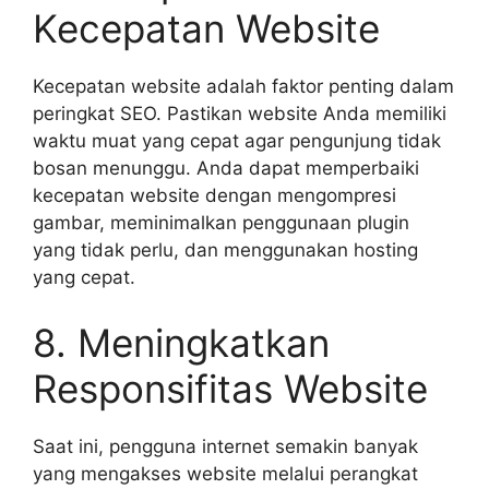
Kecepatan Website
Kecepatan website adalah faktor penting dalam
peringkat SEO. Pastikan website Anda memiliki
waktu muat yang cepat agar pengunjung tidak
bosan menunggu. Anda dapat memperbaiki
kecepatan website dengan mengompresi
gambar, meminimalkan penggunaan plugin
yang tidak perlu, dan menggunakan hosting
yang cepat.
8. Meningkatkan
Responsifitas Website
Saat ini, pengguna internet semakin banyak
yang mengakses website melalui perangkat