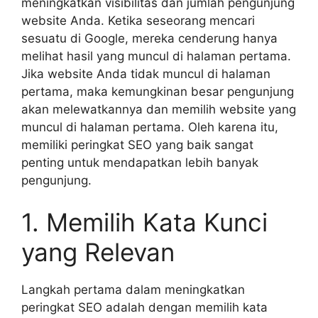
meningkatkan visibilitas dan jumlah pengunjung
website Anda. Ketika seseorang mencari
sesuatu di Google, mereka cenderung hanya
melihat hasil yang muncul di halaman pertama.
Jika website Anda tidak muncul di halaman
pertama, maka kemungkinan besar pengunjung
akan melewatkannya dan memilih website yang
muncul di halaman pertama. Oleh karena itu,
memiliki peringkat SEO yang baik sangat
penting untuk mendapatkan lebih banyak
pengunjung.
1. Memilih Kata Kunci
yang Relevan
Langkah pertama dalam meningkatkan
peringkat SEO adalah dengan memilih kata