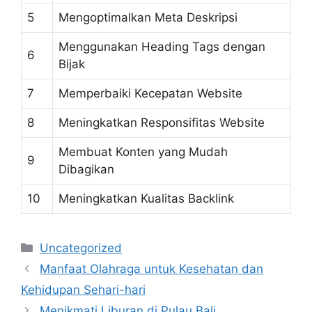
5
Mengoptimalkan Meta Deskripsi
Menggunakan Heading Tags dengan
6
Bijak
7
Memperbaiki Kecepatan Website
8
Meningkatkan Responsifitas Website
Membuat Konten yang Mudah
9
Dibagikan
10
Meningkatkan Kualitas Backlink
Categories
Uncategorized
Manfaat Olahraga untuk Kesehatan dan
Kehidupan Sehari-hari
Menikmati Liburan di Pulau Bali