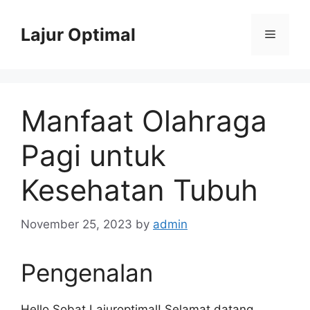
Skip
to
Lajur Optimal
Menu
content
Manfaat Olahraga
Pagi untuk
Kesehatan Tubuh
November 25, 2023
by
admin
Pengenalan
Hello Sobat Lajuroptimal! Selamat datang