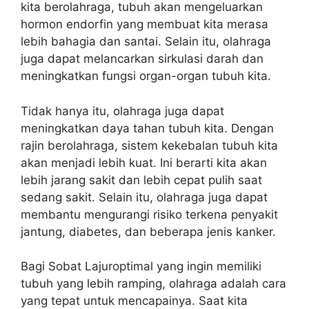
kita berolahraga, tubuh akan mengeluarkan
hormon endorfin yang membuat kita merasa
lebih bahagia dan santai. Selain itu, olahraga
juga dapat melancarkan sirkulasi darah dan
meningkatkan fungsi organ-organ tubuh kita.
Tidak hanya itu, olahraga juga dapat
meningkatkan daya tahan tubuh kita. Dengan
rajin berolahraga, sistem kekebalan tubuh kita
akan menjadi lebih kuat. Ini berarti kita akan
lebih jarang sakit dan lebih cepat pulih saat
sedang sakit. Selain itu, olahraga juga dapat
membantu mengurangi risiko terkena penyakit
jantung, diabetes, dan beberapa jenis kanker.
Bagi Sobat Lajuroptimal yang ingin memiliki
tubuh yang lebih ramping, olahraga adalah cara
yang tepat untuk mencapainya. Saat kita