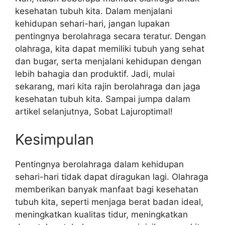
kesehatan tubuh kita. Dalam menjalani
kehidupan sehari-hari, jangan lupakan
pentingnya berolahraga secara teratur. Dengan
olahraga, kita dapat memiliki tubuh yang sehat
dan bugar, serta menjalani kehidupan dengan
lebih bahagia dan produktif. Jadi, mulai
sekarang, mari kita rajin berolahraga dan jaga
kesehatan tubuh kita. Sampai jumpa dalam
artikel selanjutnya, Sobat Lajuroptimal!
Kesimpulan
Pentingnya berolahraga dalam kehidupan
sehari-hari tidak dapat diragukan lagi. Olahraga
memberikan banyak manfaat bagi kesehatan
tubuh kita, seperti menjaga berat badan ideal,
meningkatkan kualitas tidur, meningkatkan