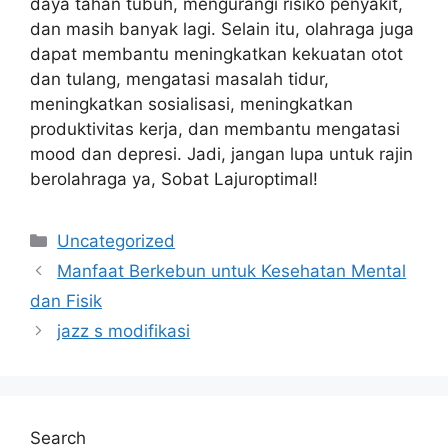
daya tahan tubuh, mengurangi risiko penyakit,
dan masih banyak lagi. Selain itu, olahraga juga
dapat membantu meningkatkan kekuatan otot
dan tulang, mengatasi masalah tidur,
meningkatkan sosialisasi, meningkatkan
produktivitas kerja, dan membantu mengatasi
mood dan depresi. Jadi, jangan lupa untuk rajin
berolahraga ya, Sobat Lajuroptimal!
Categories
Uncategorized
Manfaat Berkebun untuk Kesehatan Mental
dan Fisik
jazz s modifikasi
Search