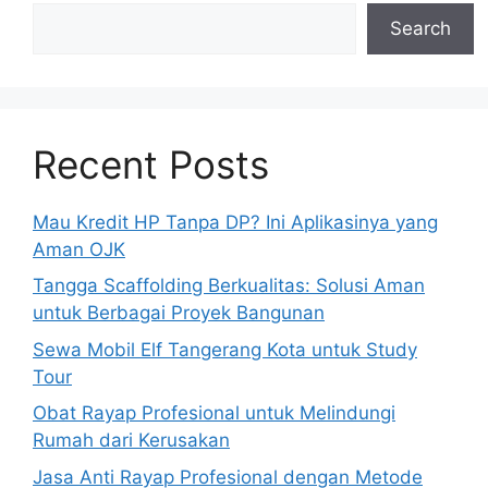
Search
Recent Posts
Mau Kredit HP Tanpa DP? Ini Aplikasinya yang
Aman OJK
Tangga Scaffolding Berkualitas: Solusi Aman
untuk Berbagai Proyek Bangunan
Sewa Mobil Elf Tangerang Kota untuk Study
Tour
Obat Rayap Profesional untuk Melindungi
Rumah dari Kerusakan
Jasa Anti Rayap Profesional dengan Metode