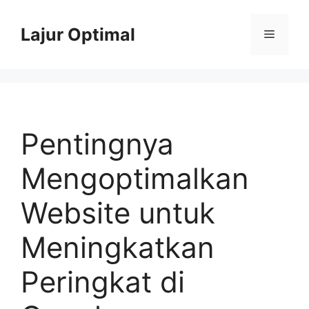
Skip
to
Lajur Optimal
Menu
content
Pentingnya
Mengoptimalkan
Website untuk
Meningkatkan
Peringkat di