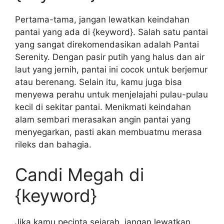
Pertama-tama, jangan lewatkan keindahan
pantai yang ada di {keyword}. Salah satu pantai
yang sangat direkomendasikan adalah Pantai
Serenity. Dengan pasir putih yang halus dan air
laut yang jernih, pantai ini cocok untuk berjemur
atau berenang. Selain itu, kamu juga bisa
menyewa perahu untuk menjelajahi pulau-pulau
kecil di sekitar pantai. Menikmati keindahan
alam sembari merasakan angin pantai yang
menyegarkan, pasti akan membuatmu merasa
rileks dan bahagia.
Candi Megah di
{keyword}
Jika kamu pecinta sejarah, jangan lewatkan