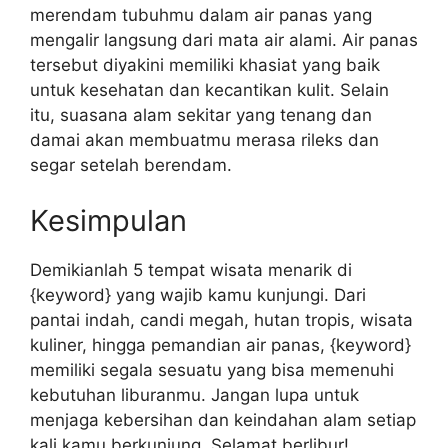
merendam tubuhmu dalam air panas yang
mengalir langsung dari mata air alami. Air panas
tersebut diyakini memiliki khasiat yang baik
untuk kesehatan dan kecantikan kulit. Selain
itu, suasana alam sekitar yang tenang dan
damai akan membuatmu merasa rileks dan
segar setelah berendam.
Kesimpulan
Demikianlah 5 tempat wisata menarik di
{keyword} yang wajib kamu kunjungi. Dari
pantai indah, candi megah, hutan tropis, wisata
kuliner, hingga pemandian air panas, {keyword}
memiliki segala sesuatu yang bisa memenuhi
kebutuhan liburanmu. Jangan lupa untuk
menjaga kebersihan dan keindahan alam setiap
kali kamu berkunjung. Selamat berlibur!