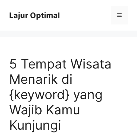
Skip
to
Lajur Optimal
Menu
content
5 Tempat Wisata
Menarik di
{keyword} yang
Wajib Kamu
Kunjungi