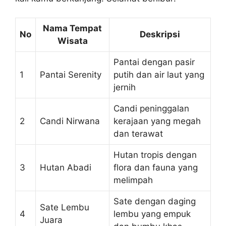
Nama Tempat
No
Deskripsi
Wisata
Pantai dengan pasir
1
Pantai Serenity
putih dan air laut yang
jernih
Candi peninggalan
2
Candi Nirwana
kerajaan yang megah
dan terawat
Hutan tropis dengan
3
Hutan Abadi
flora dan fauna yang
melimpah
Sate dengan daging
Sate Lembu
4
lembu yang empuk
Juara