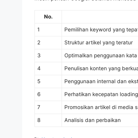
No.
1
Pemilihan keyword yang tepa
2
Struktur artikel yang teratur
3
Optimalkan penggunaan kata 
4
Penulisan konten yang berkua
5
Penggunaan internal dan ekste
6
Perhatikan kecepatan loadin
7
Promosikan artikel di media s
8
Analisis dan perbaikan