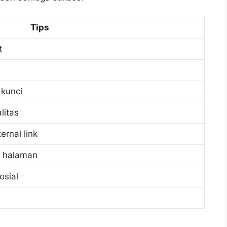
Tips
t
kunci
litas
rnal link
g halaman
osial