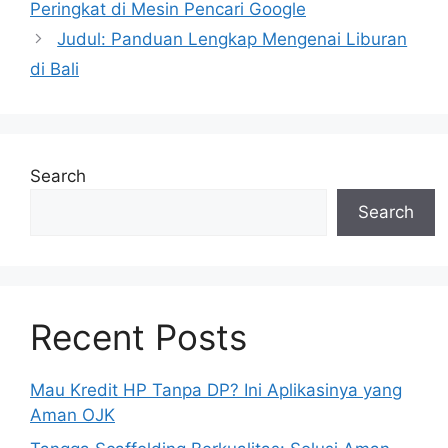
Peringkat di Mesin Pencari Google
Judul: Panduan Lengkap Mengenai Liburan
di Bali
Search
Search
Recent Posts
Mau Kredit HP Tanpa DP? Ini Aplikasinya yang
Aman OJK