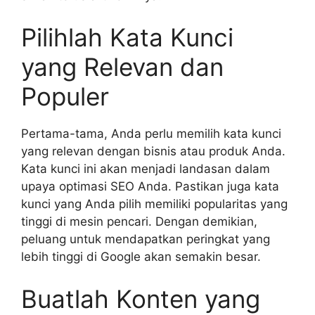
Pilihlah Kata Kunci
yang Relevan dan
Populer
Pertama-tama, Anda perlu memilih kata kunci
yang relevan dengan bisnis atau produk Anda.
Kata kunci ini akan menjadi landasan dalam
upaya optimasi SEO Anda. Pastikan juga kata
kunci yang Anda pilih memiliki popularitas yang
tinggi di mesin pencari. Dengan demikian,
peluang untuk mendapatkan peringkat yang
lebih tinggi di Google akan semakin besar.
Buatlah Konten yang