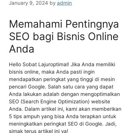
January 9, 2024
by
admin
Memahami Pentingnya
SEO bagi Bisnis Online
Anda
Hello Sobat Lajuroptimal! Jika Anda memiliki
bisnis online, maka Anda pasti ingin
mendapatkan peringkat yang tinggi di mesin
pencari Google. Salah satu cara yang dapat
Anda lakukan adalah dengan mengoptimalkan
SEO (Search Engine Optimization) website
Anda. Dalam artikel ini, kami akan memberikan
5 tips ampuh yang bisa Anda terapkan untuk
meningkatkan peringkat SEO di Google. Jadi,
simak terus artikel ini ya!