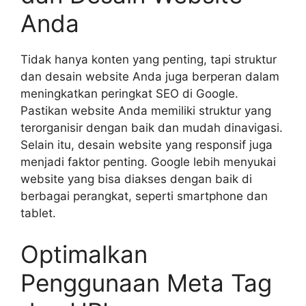
Anda
Tidak hanya konten yang penting, tapi struktur
dan desain website Anda juga berperan dalam
meningkatkan peringkat SEO di Google.
Pastikan website Anda memiliki struktur yang
terorganisir dengan baik dan mudah dinavigasi.
Selain itu, desain website yang responsif juga
menjadi faktor penting. Google lebih menyukai
website yang bisa diakses dengan baik di
berbagai perangkat, seperti smartphone dan
tablet.
Optimalkan
Penggunaan Meta Tag