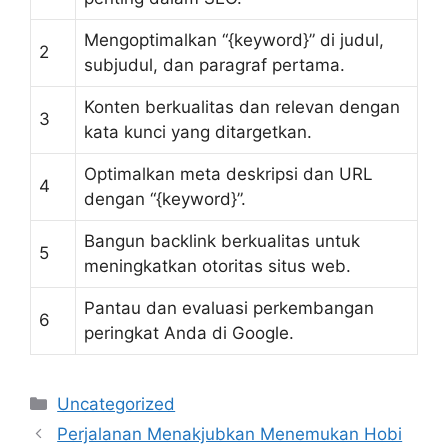
Mengoptimalkan “{keyword}” di judul,
2
subjudul, dan paragraf pertama.
Konten berkualitas dan relevan dengan
3
kata kunci yang ditargetkan.
Optimalkan meta deskripsi dan URL
4
dengan “{keyword}”.
Bangun backlink berkualitas untuk
5
meningkatkan otoritas situs web.
Pantau dan evaluasi perkembangan
6
peringkat Anda di Google.
Categories
Uncategorized
Perjalanan Menakjubkan Menemukan Hobi