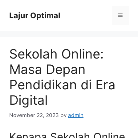
Skip
to
Lajur Optimal
Menu
content
Sekolah Online:
Masa Depan
Pendidikan di Era
Digital
November 22, 2023
by
admin
Kenapa Sekolah Online