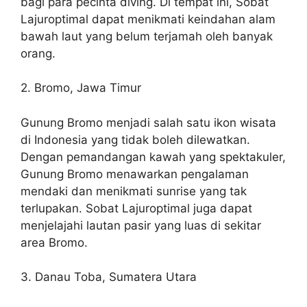
bagi para pecinta diving. Di tempat ini, Sobat
Lajuroptimal dapat menikmati keindahan alam
bawah laut yang belum terjamah oleh banyak
orang.
2. Bromo, Jawa Timur
Gunung Bromo menjadi salah satu ikon wisata
di Indonesia yang tidak boleh dilewatkan.
Dengan pemandangan kawah yang spektakuler,
Gunung Bromo menawarkan pengalaman
mendaki dan menikmati sunrise yang tak
terlupakan. Sobat Lajuroptimal juga dapat
menjelajahi lautan pasir yang luas di sekitar
area Bromo.
3. Danau Toba, Sumatera Utara