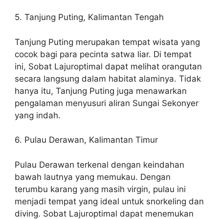
5. Tanjung Puting, Kalimantan Tengah
Tanjung Puting merupakan tempat wisata yang
cocok bagi para pecinta satwa liar. Di tempat
ini, Sobat Lajuroptimal dapat melihat orangutan
secara langsung dalam habitat alaminya. Tidak
hanya itu, Tanjung Puting juga menawarkan
pengalaman menyusuri aliran Sungai Sekonyer
yang indah.
6. Pulau Derawan, Kalimantan Timur
Pulau Derawan terkenal dengan keindahan
bawah lautnya yang memukau. Dengan
terumbu karang yang masih virgin, pulau ini
menjadi tempat yang ideal untuk snorkeling dan
diving. Sobat Lajuroptimal dapat menemukan