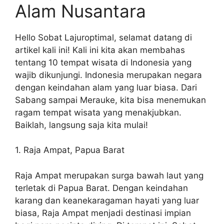
Alam Nusantara
Hello Sobat Lajuroptimal, selamat datang di
artikel kali ini! Kali ini kita akan membahas
tentang 10 tempat wisata di Indonesia yang
wajib dikunjungi. Indonesia merupakan negara
dengan keindahan alam yang luar biasa. Dari
Sabang sampai Merauke, kita bisa menemukan
ragam tempat wisata yang menakjubkan.
Baiklah, langsung saja kita mulai!
1. Raja Ampat, Papua Barat
Raja Ampat merupakan surga bawah laut yang
terletak di Papua Barat. Dengan keindahan
karang dan keanekaragaman hayati yang luar
biasa, Raja Ampat menjadi destinasi impian