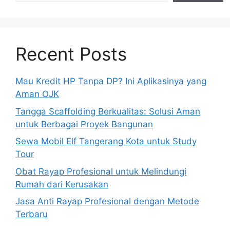
Recent Posts
Mau Kredit HP Tanpa DP? Ini Aplikasinya yang
Aman OJK
Tangga Scaffolding Berkualitas: Solusi Aman
untuk Berbagai Proyek Bangunan
Sewa Mobil Elf Tangerang Kota untuk Study
Tour
Obat Rayap Profesional untuk Melindungi
Rumah dari Kerusakan
Jasa Anti Rayap Profesional dengan Metode
Terbaru