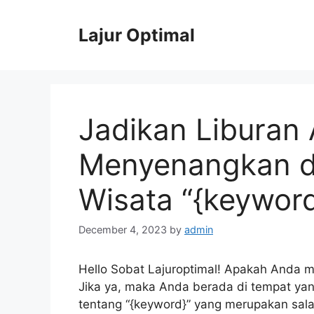
Skip
to
Lajur Optimal
content
Jadikan Liburan
Menyenangkan d
Wisata “{keyword
December 4, 2023
by
admin
Hello Sobat Lajuroptimal! Apakah Anda m
Jika ya, maka Anda berada di tempat yan
tentang “{keyword}” yang merupakan sala