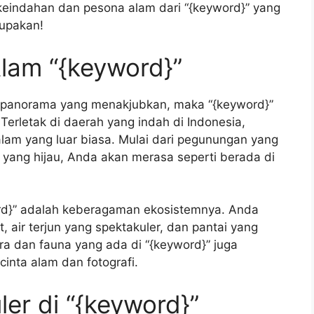
hi keindahan dan pesona alam dari “{keyword}” yang
lupakan!
lam “{keyword}”
 panorama yang menakjubkan, maka “{keyword}”
Terletak di daerah yang indah di Indonesia,
m yang luar biasa. Mulai dari pegunungan yang
yang hijau, Anda akan merasa seperti berada di
ord}” adalah keberagaman ekosistemnya. Anda
 air terjun yang spektakuler, dan pantai yang
ora dan fauna yang ada di “{keyword}” juga
cinta alam dan fotografi.
er di “{keyword}”